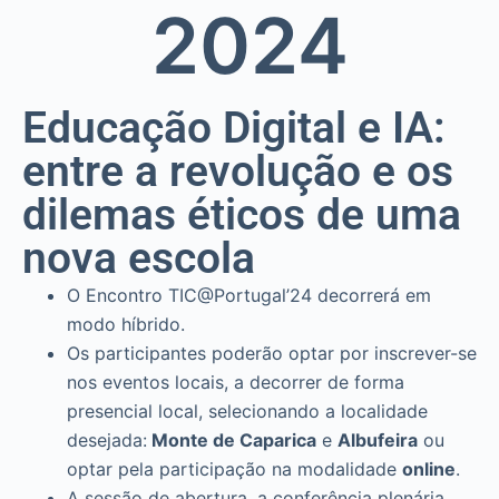
20
24
o
Educação Digital e IA:
entre a revolução e os
dilemas éticos de uma
nova escola
O Encontro TIC@Portugal’24 decorrerá em
modo híbrido.
Os participantes poderão optar por inscrever-se
nos eventos locais, a decorrer de forma
presencial local, selecionando a localidade
desejada:
Monte de Caparica
e
Albufeira
ou
optar pela participação na modalidade
online
.
A sessão de abertura, a conferência plenária,