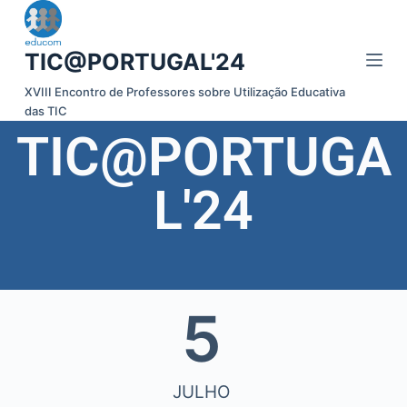
P
u
TIC@PORTUGAL'24
l
a
XVIII Encontro de Professores sobre Utilização Educativa
das TIC
r
TIC@PORTUGA
p
a
r
L'24
a
o
c
o
n
5
t
e
ú
JULHO
d