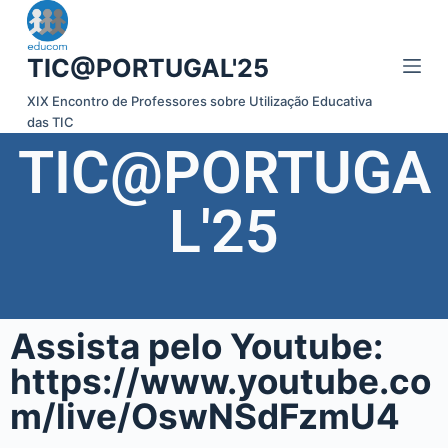
P
u
TIC@PORTUGAL'25
l
a
XIX Encontro de Professores sobre Utilização Educativa
das TIC
r
TIC@PORTUGA
p
a
r
L'25
a
o
c
o
Assista pelo Youtube:
n
t
https://www.youtube.co
e
m/live/OswNSdFzmU4
ú
d