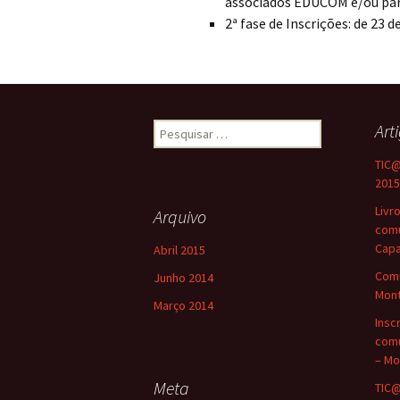
associados EDUCOM e/ou pa
2ª fase de Inscrições: de 23 d
Pesquisar
Art
por:
TIC@
2015
Livr
Arquivo
comu
Capa
Abril 2015
Comu
Junho 2014
Mont
Março 2014
Insc
comu
– Mo
Meta
TIC@