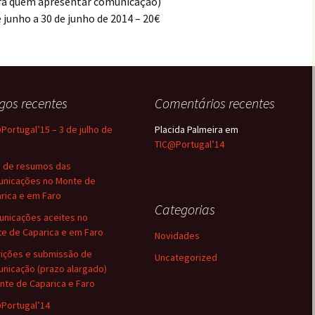
ra quem apresentar comunicação)
e junho a 30 de junho de 2014 – 20€
igos recentes
Comentários recentes
Portugal’15 – 3 de julho de
Placida Palmeira
em
TIC@Portugal’14
o de resumos das
nicações no Monte de
rica e em Faro
Categorias
nicações aceites no
e de Caparica e em Faro
Novidades
rições e submissão de
Uncategorized
nicação (prazo alargado)
nte de Caparica e Faro
Portugal’14