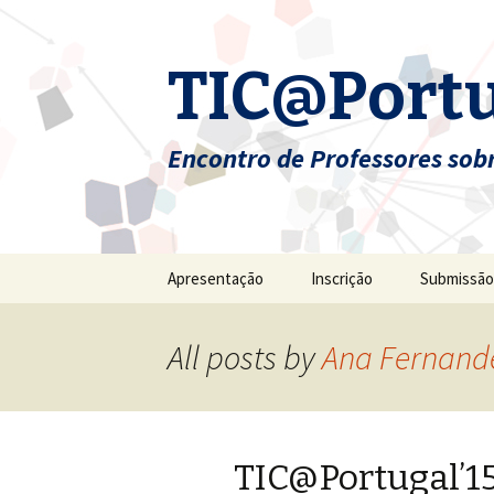
TIC@Portu
Encontro de Professores sobr
Skip
Apresentação
Inscrição
Submissão
to
content
All posts by
Ana Fernand
TIC@Portugal’15