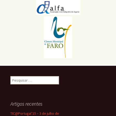
Pesquisar
por:
Artigos recentes
TIC@Portugal’15 – 3 de julho de