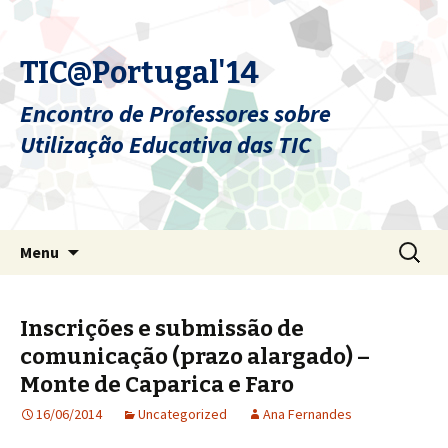
TIC@Portugal'14
Encontro de Professores sobre
Utilização Educativa das TIC
Skip
Pesquis
Menu
to
por:
content
Inscrições e submissão de
comunicação (prazo alargado) –
Monte de Caparica e Faro
16/06/2014
Uncategorized
Ana Fernandes