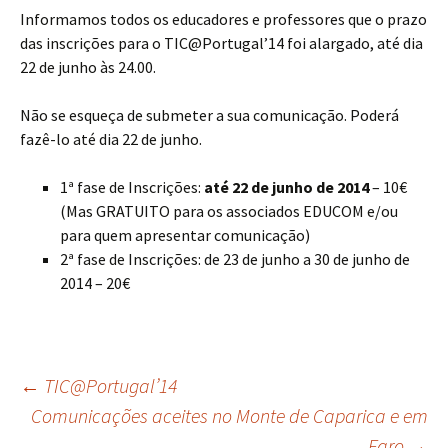
Informamos todos os educadores e professores que o prazo
das inscrições para o TIC@Portugal’14 foi alargado, até dia
22 de junho às 24.00.
Não se esqueça de submeter a sua comunicação. Poderá
fazê-lo até dia 22 de junho.
1ª fase de Inscrições:
até 22 de junho de 2014
– 10€
(Mas GRATUITO para os associados EDUCOM e/ou
para quem apresentar comunicação)
2ª fase de Inscrições: de 23 de junho a 30 de junho de
2014 – 20€
Post
←
TIC@Portugal’14
Comunicações aceites no Monte de Caparica e em
Faro
→