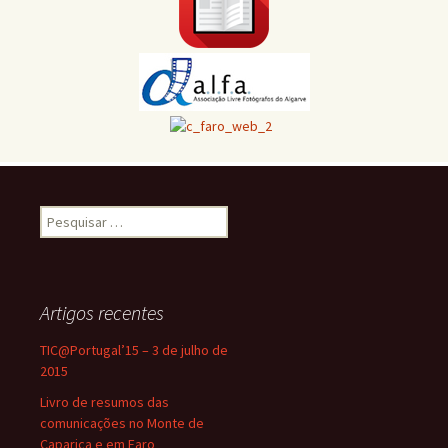
Pesquisar
por:
Artigos recentes
TIC@Portugal’15 – 3 de julho de
2015
Livro de resumos das
comunicações no Monte de
Caparica e em Faro