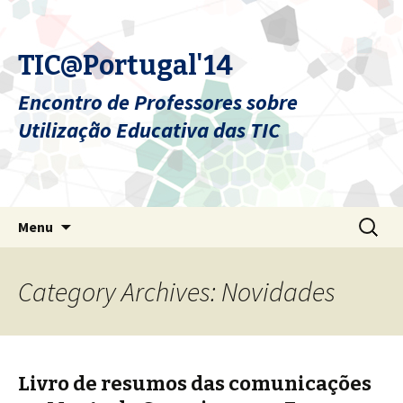
TIC@Portugal'14
Encontro de Professores sobre
Utilização Educativa das TIC
Skip
Pesquis
Menu
to
por:
content
Category Archives: Novidades
Livro de resumos das comunicações