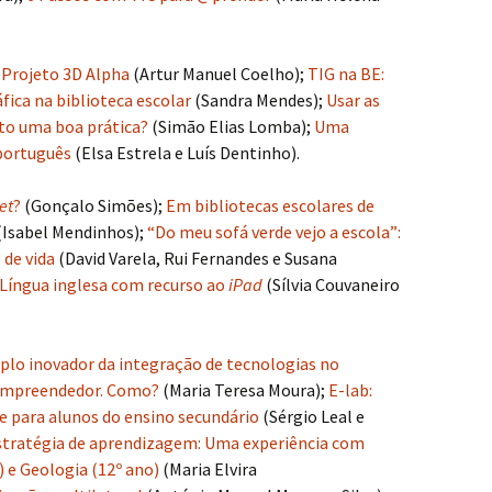
 Projeto 3D Alpha
(Artur Manuel Coelho);
TIG na BE:
ica na biblioteca escolar
(Sandra Mendes);
Usar as
sto uma boa prática?
(Simão Elias Lomba);
Uma
 português
(Elsa Estrela e Luís Dentinho).
et
?
(Gonçalo Simões);
Em bibliotecas escolares de
(Isabel Mendinhos);
“Do meu sofá verde vejo a escola”:
de vida
(David Varela, Rui Fernandes e Susana
 Língua inglesa com recurso ao
iPad
(Sílvia Couvaneiro
lo inovador da integração de tecnologias no
empreendedor. Como?
(Maria Teresa Moura);
E-lab:
 para alunos do ensino secundário
(Sérgio Leal e
tratégia de aprendizagem: Uma experiência com
) e Geologia (12º ano)
(Maria Elvira