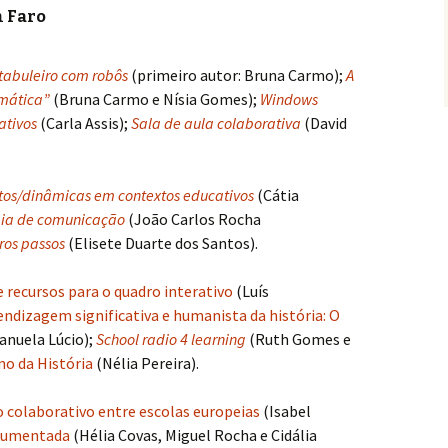
m Faro
tabuleiro com robôs
(primeiro autor: Bruna Carmo);
A
emática”
(Bruna Carmo e Nísia Gomes);
Windows
ativos
(Carla Assis);
Sala de aula colaborativa
(David
utos/dinâmicas em contextos educativos
(Cátia
gia de comunicação
(João Carlos Rocha
iros passos
(Elisete Duarte dos Santos).
 recursos para o quadro interativo
(Luís
endizagem significativa e humanista da história: O
anuela Lúcio);
School radio 4 learning
(Ruth Gomes e
no da História
(Nélia Pereira).
o colaborativo entre escolas europeias
(Isabel
 aumentada
(Hélia Covas, Miguel Rocha e Cidália