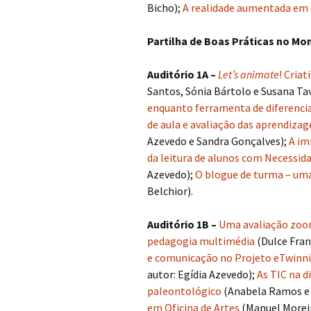
Bicho);
A realidade aumentada em c
Partilha de Boas Práticas no Mo
Auditório 1A –
Let’s animate
! Cria
Santos, Sónia Bártolo e Susana Ta
enquanto ferramenta de diferenc
de aula e avaliação das aprendiza
Azevedo e Sandra Gonçalves);
A im
da leitura de alunos com Necessida
Azevedo);
O blogue de turma – uma 
Belchior).
Auditório 1B
–
Uma avaliação zoo
pedagogia multimédia
(Dulce Fran
e comunicação no Projeto eTwinnin
autor: Egídia Azevedo);
As TIC na d
paleontológico
(Anabela Ramos e 
em Oficina de Artes
(Manuel Morei