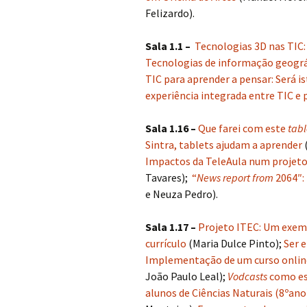
Felizardo).
Sala 1.1 –
Tecnologias 3D nas TIC:
Tecnologias de informação geográf
TIC para aprender a pensar: Será i
experiência integrada entre TIC e
Sala 1.16 –
Que farei com este
tabl
Sintra, tablets ajudam a aprender
Impactos da TeleAula num projeto 
Tavares);
“
News report from
2064″:
e Neuza Pedro).
Sala 1.17 –
Projeto ITEC: Um exemp
currículo
(Maria Dulce Pinto);
Ser 
Implementação de um curso online
João Paulo Leal);
Vodcasts
como es
alunos de Ciências Naturais (8ºano