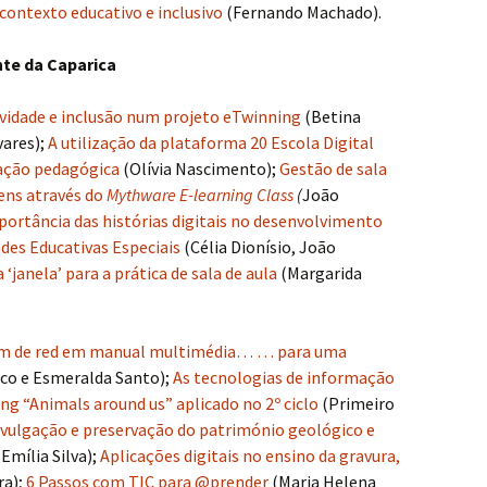
ontexto educativo e inclusivo
(Fernando Machado).
nte da Caparica
tividade e inclusão num projeto eTwinning
(Betina
vares);
A utilização da plataforma 20 Escola Digital
iação pedagógica
(Olívia Nascimento);
Gestão de sala
gens através do
Mythware E-learning Class
(
João
portância das histórias digitais no desenvolvimento
des Educativas Especiais
(Célia Dionísio, João
‘janela’ para a prática de sala de aula
(Margarida
m de red em manual multimédia… … para uma
co e Esmeralda Santo);
As tecnologias de informação
g “Animals around us” aplicado no 2º ciclo
(Primeiro
ivulgação e preservação do património geológico e
Emília Silva);
Aplicações digitais no ensino da gravura,
ra);
6 Passos com TIC para @prender
(Maria Helena