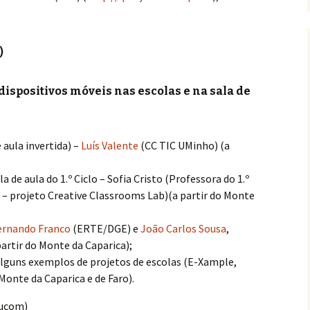
)
e dispositivos móveis nas escolas e na sala de
 aula invertida) –
Luís Valente
(CC TIC UMinho) (a
 de aula do 1.º Ciclo – Sofia Cristo (Professora do 1.º
 – projeto Creative Classrooms Lab)(a partir do Monte
ernando Franco
(ERTE/DGE) e
João Carlos Sousa
,
partir do Monte da Caparica);
lguns exemplos de projetos de escolas (E-Xample,
Monte da Caparica e de Faro).
ducom)