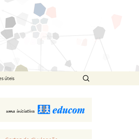
Pesquisar
es úteis
por: