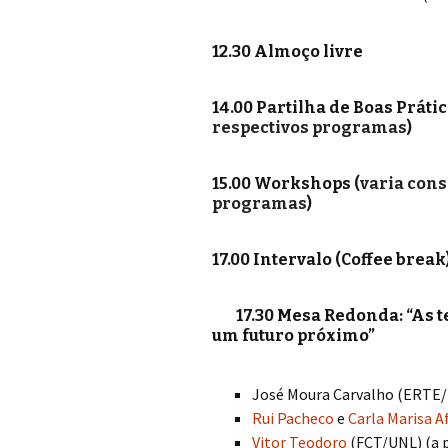
12.30 Almoço livre
14.00 Partilha de Boas Prátic
respectivos programas
)
15.00 Workshops (
varia cons
programas
)
17.00 Intervalo (Coffee break
17.30 Mesa Redonda: “As tec
um futuro próximo”
José Moura Carvalho (ERTE/D
Rui Pacheco
e
Carla Marisa 
Vitor Teodoro
(FCT/UNL) (a p