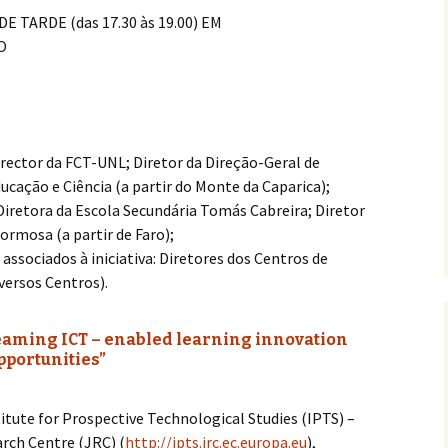
DE TARDE (das 17.30 às 19.00) EM
O
rector da FCT-UNL; Diretor da Direção-Geral de
ucação e Ciência (a partir do Monte da Caparica);
Diretora da Escola Secundária Tomás Cabreira; Diretor
rmosa (a partir de Faro);
ssociados à iniciativa: Diretores dos Centros de
versos Centros).
aming ICT – enabled learning innovation
pportunities”
stitute for Prospective Technological Studies (IPTS) –
ch Centre (JRC) (
http://ipts.jrc.ec.europa.eu
),