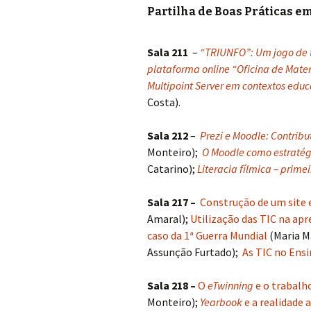
Partilha de Boas Práticas e
Sala 211
–
“TRIUNFO”: Um jogo de 
plataforma online “Oficina de Mat
Multipoint Server em contextos educ
Costa).
Sala 212
–
Prezi e Moodle: Contrib
Monteiro);
O Moodle como estraté
Catarino);
Literacia fílmica – prime
Sala 217 –
Construção de um site e
Amaral);
Utilização das TIC na apr
caso da 1ª Guerra Mundial
(Maria M
Assunção Furtado);
As TIC no Ensi
Sala 218 –
O
eTwinning
e o trabalh
Monteiro);
Yearbook
e a realidade