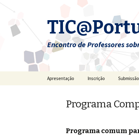
TIC@Portu
Encontro de Professores sobr
Skip
Apresentação
Inscrição
Submissão
to
content
Programa Comp
Programa comum part