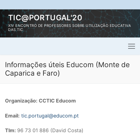
Saltar
TIC@PORTUGAL'20
para
XIV ENCONTRO DE PROFESSORES SOBRE UTILIZAÇÃO EDUCATIVA
conteúdo
DAS TIC
Informações úteis Educom (Monte de
Caparica e Faro)
Organização: CCTIC Educom
Email:
tic.portugal@educom.pt
Tlm:
96 73 01 886 (David Costa)