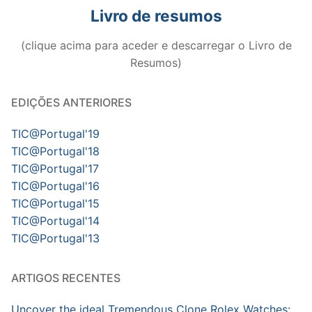
Livro de resumos
(clique acima para aceder e descarregar o Livro de
Resumos)
EDIÇÕES ANTERIORES
TIC@Portugal'19
TIC@Portugal'18
TIC@Portugal'17
TIC@Portugal'16
TIC@Portugal'15
TIC@Portugal'14
TIC@Portugal'13
ARTIGOS RECENTES
Uncover the ideal Tremendous Clone Rolex Watches: