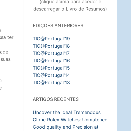
(clique acima para aceder e
descarregar o Livro de Resumos)
EDIÇÕES ANTERIORES
m
sa ter
TIC@Portugal'19
TIC@Portugal'18
dade
TIC@Portugal'17
 suas
TIC@Portugal'16
TIC@Portugal'15
TIC@Portugal'14
o
TIC@Portugal'13
e
ARTIGOS RECENTES
Uncover the ideal Tremendous
Clone Rolex Watches: Unmatched
Good quality and Precision at