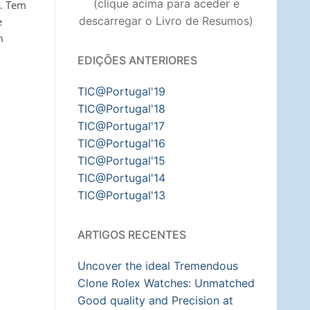
(clique acima para aceder e
l. Tem
descarregar o Livro de Resumos)
e
m
EDIÇÕES ANTERIORES
TIC@Portugal'19
TIC@Portugal'18
TIC@Portugal'17
TIC@Portugal'16
TIC@Portugal'15
TIC@Portugal'14
TIC@Portugal'13
ARTIGOS RECENTES
Uncover the ideal Tremendous
Clone Rolex Watches: Unmatched
Good quality and Precision at