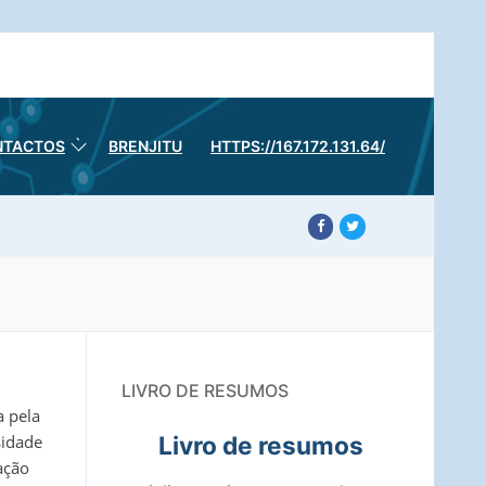
NTACTOS
BRENJITU
HTTPS://167.172.131.64/
LIVRO DE RESUMOS
a pela
sidade
Livro de resumos
ação