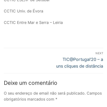
CCTIC Univ. de Évora
CCTIC Entre Mar e Serra – Leiria
Navegação
NEXT
de
Next
TIC@Portugal’20 – a
post:
artigos
uns cliques de distância
Deixe um comentário
O seu endereço de email não será publicado.
Campos
obrigatórios marcados com
*