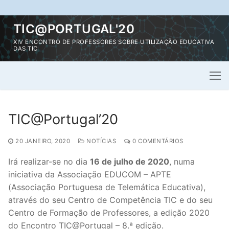
Saltar
TIC@PORTUGAL'20
para
XIV ENCONTRO DE PROFESSORES SOBRE UTILIZAÇÃO EDUCATIVA
conteúdo
DAS TIC
TIC@Portugal’20
20 JANEIRO, 2020
NOTÍCIAS
0 COMENTÁRIOS
Irá realizar-se no dia
16 de julho de 2020
, numa
iniciativa da Associação EDUCOM – APTE
(Associação Portuguesa de Telemática Educativa),
através do seu Centro de Competência TIC e do seu
Centro de Formação de Professores, a edição 2020
do Encontro TIC@Portugal – 8.ª edição.