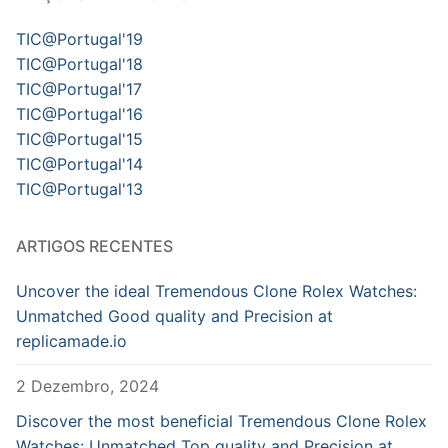
TIC@Portugal'19
TIC@Portugal'18
TIC@Portugal'17
TIC@Portugal'16
TIC@Portugal'15
TIC@Portugal'14
TIC@Portugal'13
ARTIGOS RECENTES
Uncover the ideal Tremendous Clone Rolex Watches:
Unmatched Good quality and Precision at
replicamade.io
2 Dezembro, 2024
Discover the most beneficial Tremendous Clone Rolex
Watches: Unmatched Top quality and Precision at