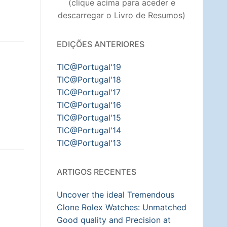
(clique acima para aceder e
descarregar o Livro de Resumos)
EDIÇÕES ANTERIORES
TIC@Portugal'19
TIC@Portugal'18
TIC@Portugal'17
TIC@Portugal'16
TIC@Portugal'15
TIC@Portugal'14
TIC@Portugal'13
ARTIGOS RECENTES
Uncover the ideal Tremendous
Clone Rolex Watches: Unmatched
Good quality and Precision at