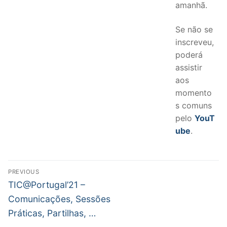
amanhã.
Se não se
inscreveu,
poderá
assistir
aos
momento
s comuns
pelo
YouT
ube
.
Navegação
PREVIOUS
de
Previous
TIC@Portugal’21 –
post:
artigos
Comunicações, Sessões
Práticas, Partilhas, …