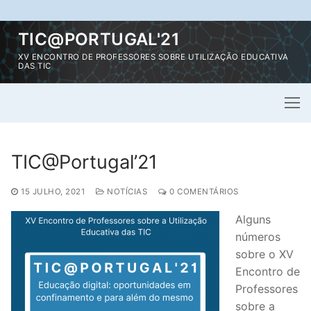
Saltar
TIC@PORTUGAL'21
para
XV ENCONTRO DE PROFESSORES SOBRE UTILIZAÇÃO EDUCATIVA
conteúdo
DAS TIC
TIC@Portugal’21
15 JULHO, 2021
NOTÍCIAS
0 COMENTÁRIOS
Alguns
números
sobre o XV
Encontro de
Professores
sobre a