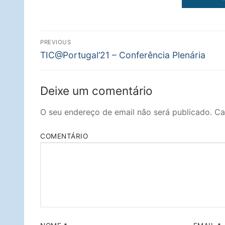
Navegação
PREVIOUS
Previous
TIC@Portugal’21 – Conferência Plenária
de
post:
artigos
Deixe um comentário
O seu endereço de email não será publicado.
Ca
COMENTÁRIO