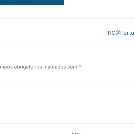
Next
TIC@Portu
post:
mpos obrigatórios marcados com
*