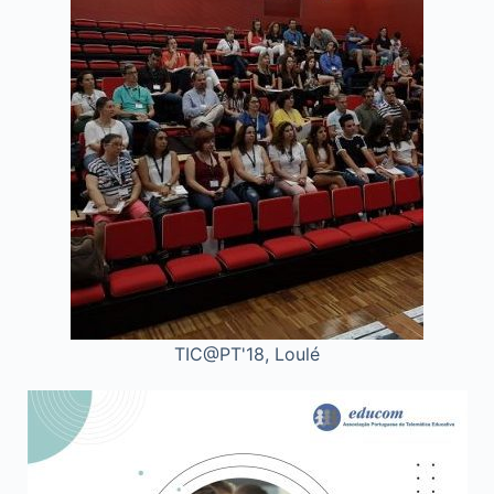
TIC@PT'18, Loulé