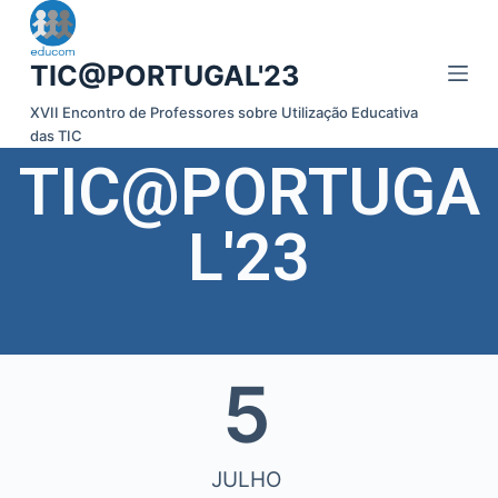
P
u
TIC@PORTUGAL'23
l
a
XVII Encontro de Professores sobre Utilização Educativa
das TIC
r
TIC@PORTUGA
p
a
r
L'23
a
o
c
o
n
5
t
e
ú
JULHO
d