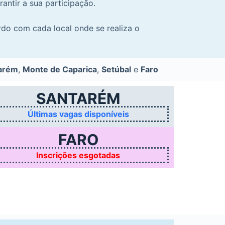
rantir a sua participação.
rdo com cada local onde se realiza o
arém
,
Monte de Caparica
,
Setúbal
e
Faro
SANTARÉM
Últimas vagas disponíveis
FARO
Inscrições esgotadas