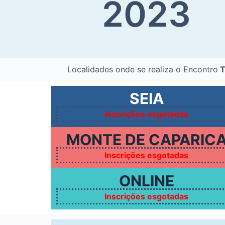
20
23
o
Localidades onde se realiza o Encontro
T
SEIA
Inscrições esgotadas
MONTE DE CAPARIC
Inscrições esgotadas
ONLINE
Inscrições esgotadas