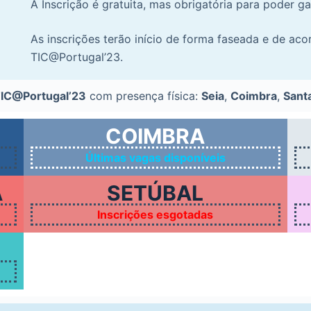
A Inscrição é gratuita, mas obrigatória para poder ga
As inscrições terão início de forma faseada e de aco
TIC@Portugal’23.
IC@Portugal’23
com presença física:
Seia
,
Coimbra
,
Sant
COIMBRA
Últimas vagas disponíveis
A
SETÚBAL
Inscrições esgotadas