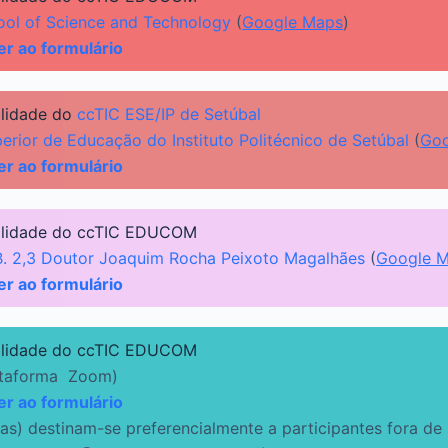
ol of Science and Technology
(
Google Maps
)
er ao formulário
ilidade do
ccTIC ESE/IP de Setúbal
erior de Educação do Instituto Politécnico de Setúbal
(
Goo
er ao formulário
ilidade do ccTIC EDUCOM
 B. 2,3 Doutor Joaquim Rocha Peixoto Magalhães
(
Google 
er ao formulário
ilidade do ccTIC EDUCOM
ataforma Zoom)
er ao formulário
das) destinam-se preferencialmente a participantes fora de 