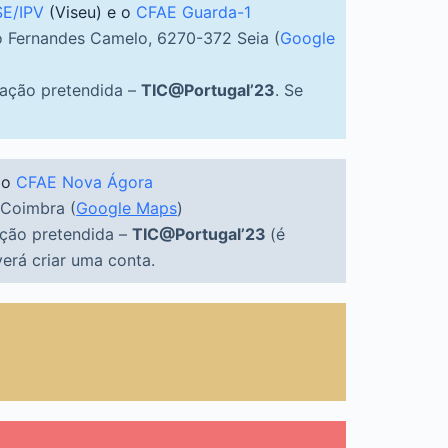
SE/IPV
(Viseu) e o
CFAE Guarda-1
 Fernandes Camelo, 6270-372 Seia (
Google
 ação pretendida –
TIC@Portugal’23
. Se
 o
CFAE Nova Ágora
 Coimbra (
Google Maps
)
ação pretendida –
TIC@Portugal’23
(é
verá criar uma conta.