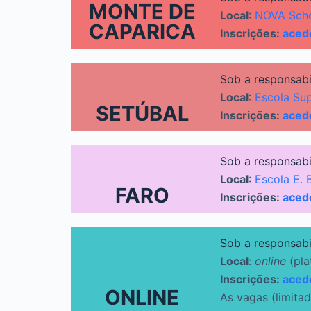
MONTE DE
Local
:
NOVA Scho
CAPARICA
Inscrições:
aced
Sob a responsab
Local
:
Escola Sup
SETÚBAL
Inscrições:
aced
Sob a responsab
Local
:
Escola E.
FARO
Inscrições:
aced
Sob a responsab
Local
:
online
(pl
Inscrições:
aced
ONLINE
As vagas (limita