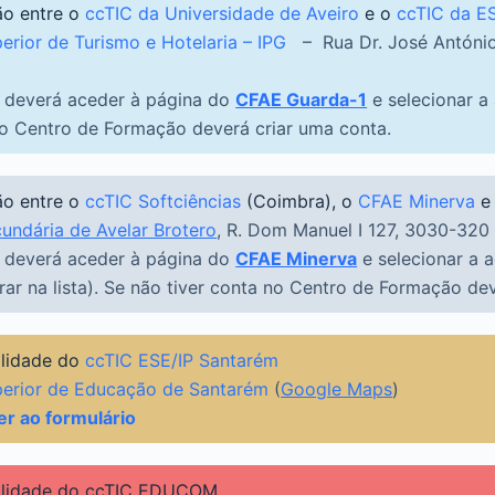
o entre o
ccTIC da Universidade de Aveiro
e o
ccTIC da E
erior de Turismo e Hotelaria – IPG
– Rua Dr. José António
r deverá aceder à página do
CFAE Guarda-1
e selecionar a
no Centro de Formação deverá criar uma conta.
o entre o
ccTIC Softciências
(Coimbra), o
CFAE Minerva
e
undária de Avelar Brotero
,
R. Dom Manuel I 127, 3030-320
r deverá aceder à página do
CFAE Minerva
e selecionar a 
rar na lista). Se não tiver conta no Centro de Formação de
ilidade do
ccTIC ESE/IP Santarém
perior de Educação de Santarém
(
Google Maps
)
er ao formulário
ilidade do ccTIC EDUCOM