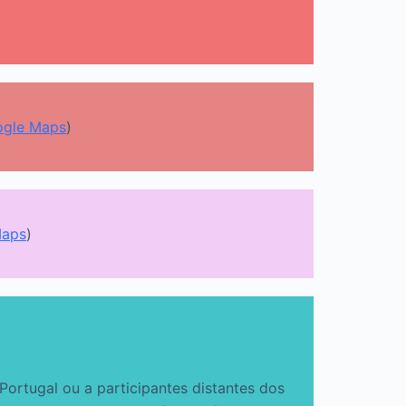
gle Maps
)
Maps
)
Portugal ou a participantes distantes dos