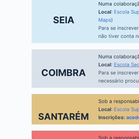
Numa colaboraçã
Local
:
Escola Sup
SEIA
Maps
)
Para se inscreve
não tiver conta 
Numa colaboraçã
Local
:
Escola Sec
COIMBRA
Para se inscreve
necessário procu
Sob a responsab
Local
:
Escola Su
SANTARÉM
Inscrições:
aced
Sob a responsab