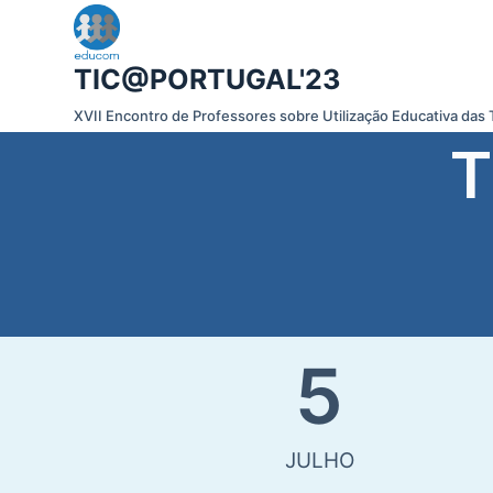
P
u
TIC@PORTUGAL'23
l
a
XVII Encontro de Professores sobre Utilização Educativa das 
r
T
p
a
r
a
o
c
o
5
n
t
e
ú
JULHO
d