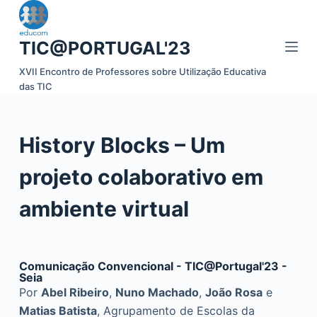
P
u
TIC@PORTUGAL'23
l
a
XVII Encontro de Professores sobre Utilização Educativa
das TIC
r
p
a
History Blocks – Um
r
a
projeto colaborativo em
o
c
ambiente virtual
o
n
t
Comunicação Convencional - TIC@Portugal'23 -
e
Seia
Por
Abel Ribeiro
,
Nuno Machado
,
João Rosa
e
ú
Matias Batista
, Agrupamento de Escolas da
d