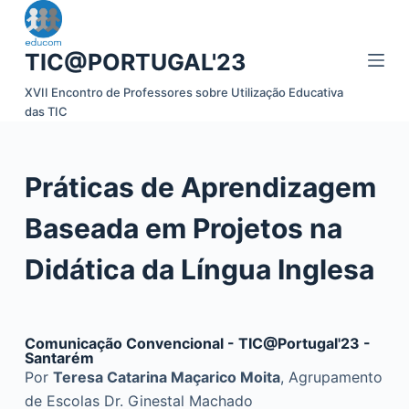
P
u
TIC@PORTUGAL'23
l
a
XVII Encontro de Professores sobre Utilização Educativa
das TIC
r
p
a
Práticas de Aprendizagem
r
a
Baseada em Projetos na
o
c
Didática da Língua Inglesa
o
n
t
Comunicação Convencional - TIC@Portugal'23 -
e
Santarém
Por
Teresa Catarina Maçarico Moita
, Agrupamento
ú
de Escolas Dr. Ginestal Machado
d