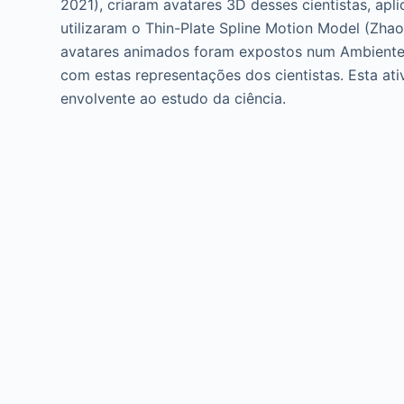
2021), criaram avatares 3D desses cientistas, a
o
utilizaram o Thin-Plate Spline Motion Model (Zhao
avatares animados foram expostos num Ambiente We
com estas representações dos cientistas. Esta a
envolvente ao estudo da ciência.