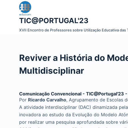
P
u
TIC@PORTUGAL'23
l
a
XVII Encontro de Professores sobre Utilização Educativa das 
r
p
a
Reviver a História do Mod
r
a
Multidisciplinar
o
c
o
Comunicação Convencional - TIC@Portugal'23 -
n
Por
Ricardo Carvalho
, Agrupamento de Escolas d
t
A atividade interdisciplinar (DAC) dinamizada pe
e
inovadora ao estudo da Evolução do Modelo Atómi
ú
por realizar uma pesquisa aprofundada sobre vári
d