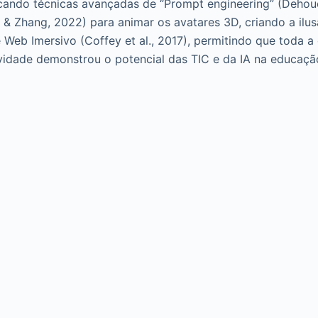
plicando técnicas avançadas de “Prompt engineering” (Deho
 & Zhang, 2022) para animar os avatares 3D, criando a ilus
b Imersivo (Coffey et al., 2017), permitindo que toda a c
tividade demonstrou o potencial das TIC e da IA na educ