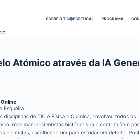
SOBRE O TIC@PORTUGAL
PROGRAMA
CO
TIC
elo Atómico através da IA Gene
 Online
e Esgueira
las disciplinas de TIC e Física e Química, envolveu todos 
co, reanimando cientistas históricos que contribuíram p
os cientistas, escolhendo um para estudar em detalhe. Post