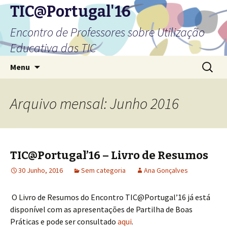
TIC@Portugal'16
Encontro de Professores sobre Utilização
Educativa das TIC
Saltar
Pesquis
Menu
para
por:
o
conteúdo
Arquivo mensal: Junho 2016
TIC@Portugal’16 – Livro de Resumos
30 Junho, 2016
Sem categoria
Ana Gonçalves
O Livro de Resumos do Encontro TIC@Portugal’16 já está
disponível com as apresentações de Partilha de Boas
Práticas e pode ser consultado
aqui
.