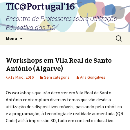
TIC@Portugal'16
Encontro de Professores sobre Utilização
Educativa das TIC
Saltar
Pesquis
Menu
para
por:
o
conteúdo
Workshops em Vila Real de Santo
António (Algarve)
13 Maio, 2016
Sem categoria
Ana Gonçalves
Os workshops que irão decorrer em Vila Real de Santo
António contemplam diversos temas que vão desde a
utilização dos dispositivos móveis, passando pela robótica
e a programação, à tecnologia de realidade aumentada (QR
Code) até à impressão 3D, tudo em contexto educativo.