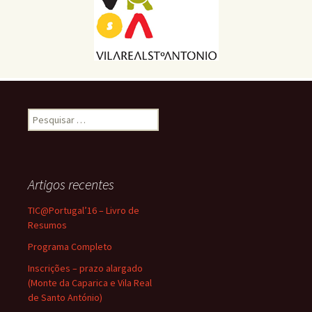
Pesquisar
por:
Artigos recentes
TIC@Portugal’16 – Livro de
Resumos
Programa Completo
Inscrições – prazo alargado
(Monte da Caparica e Vila Real
de Santo António)