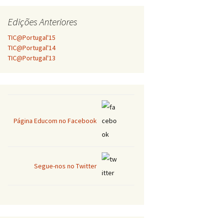
Edições Anteriores
TIC@Portugal'15
TIC@Portugal'14
TIC@Portugal'13
Página Educom no Facebook
Segue-nos no Twitter