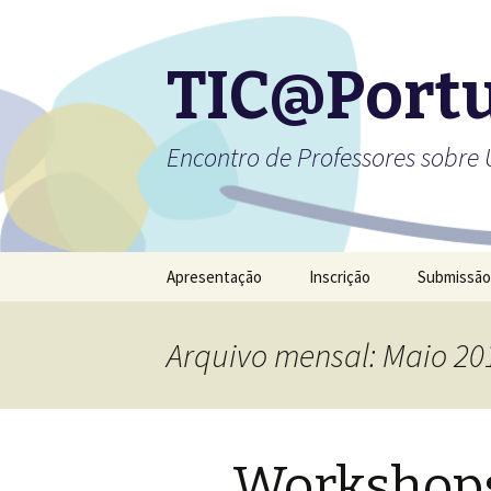
TIC@Portu
Encontro de Professores sobre 
Saltar
Apresentação
Inscrição
Submissão
para
o
conteúdo
Arquivo mensal: Maio 20
Workshops