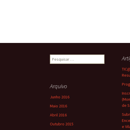
Pesquisar
Art
por:
TIC@
Res
Pro
Arquivo
Insc
Junho 2016
(Mon
de S
Maio 2016
Subm
Abril 2016
Ence
Outubro 2015
e Vi