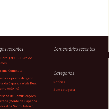
igos recentes
Comentários recentes
Portugal’16 – Livro de
umos
grama Completo
Categorias
rições – prazo alargado
Notícias
te da Caparica e Vila Real
anto António)
Sem categoria
issão de Comunicações
rrada (Monte de Caparica
la Real de Santo António)