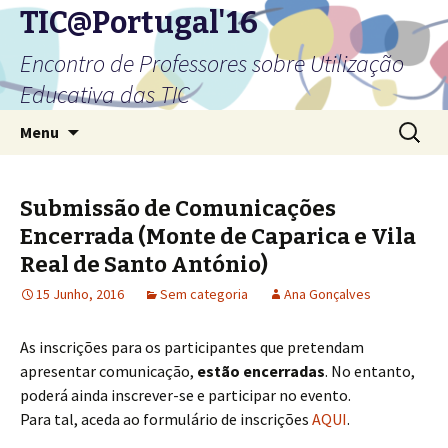
TIC@Portugal'16
Encontro de Professores sobre Utilização
Educativa das TIC
Saltar
Pesquis
Menu
para
por:
o
conteúdo
Submissão de Comunicações
Encerrada (Monte de Caparica e Vila
Real de Santo António)
15 Junho, 2016
Sem categoria
Ana Gonçalves
As inscrições para os participantes que pretendam
apresentar comunicação,
estão encerradas
. No entanto,
poderá ainda inscrever-se e participar no evento.
Para tal, aceda ao formulário de inscrições
AQUI
.