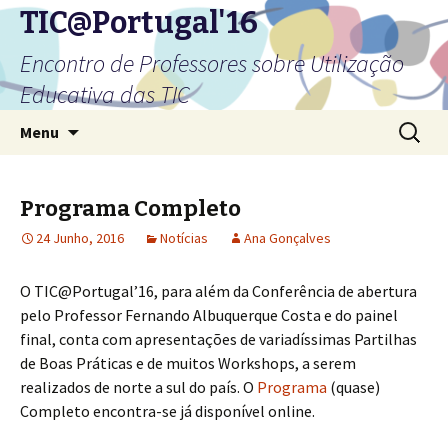
TIC@Portugal'16
Encontro de Professores sobre Utilização
Educativa das TIC
Saltar
Pesquis
Menu
para
por:
o
conteúdo
Programa Completo
24 Junho, 2016
Notícias
Ana Gonçalves
O TIC@Portugal’16, para além da Conferência de abertura
pelo Professor Fernando Albuquerque Costa e do painel
final, conta com apresentações de variadíssimas Partilhas
de Boas Práticas e de muitos Workshops, a serem
realizados de norte a sul do país. O
Programa
(quase)
Completo encontra-se já disponível online.