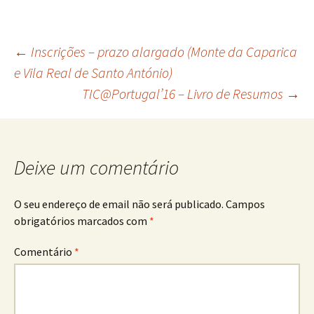
Navegação
←
Inscrições – prazo alargado (Monte da Caparica
e Vila Real de Santo António)
TIC@Portugal’16 – Livro de Resumos
→
de
artigos
Deixe um comentário
O seu endereço de email não será publicado.
Campos
obrigatórios marcados com
*
Comentário
*