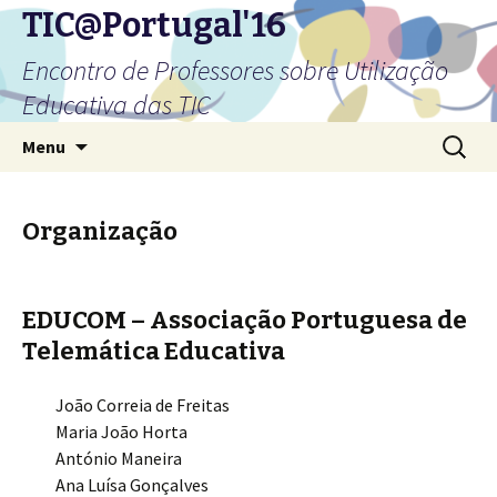
TIC@Portugal'16
Encontro de Professores sobre Utilização
Educativa das TIC
Saltar
Pesquis
Menu
para
por:
o
conteúdo
Organização
EDUCOM – Associação Portuguesa de
Telemática Educativa
João Correia de Freitas
Maria João Horta
António Maneira
Ana Luísa Gonçalves