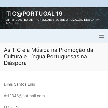
Saltar
TIC@PORTUGAL'19
para
XIII ENCONTRO DE PROFESSORES SOBRE UTILIZAÇÃO EDUCATIVA
conteúdo
DAS TIC
As TIC e a Música na Promoção da
Cultura e Língua Portuguesas na
Diáspora
Dinis Santos Luís
dsl2348@hotmail.com
FCT/UNL