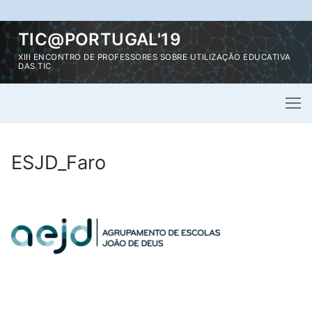
Saltar
TIC@PORTUGAL'19
para
XIII ENCONTRO DE PROFESSORES SOBRE UTILIZAÇÃO EDUCATIVA
conteúdo
DAS TIC
ESJD_Faro