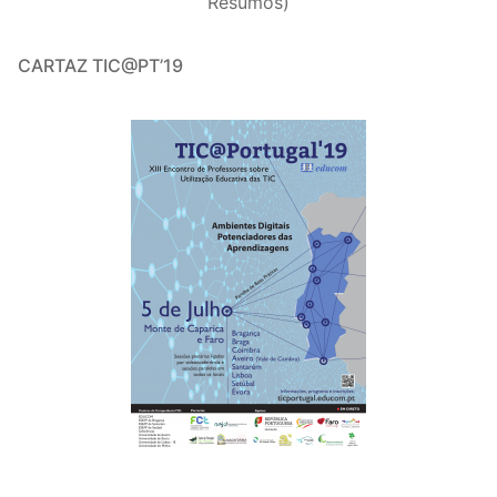
Resumos)
CARTAZ TIC@PT’19