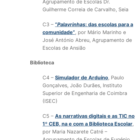
Agrupamento de Escolas Dr.
Guilherme Correia de Carvalho, Seia
C3 –
“
Palavrinhas
: das escolas para a
comunidade”
, por Mário Marinho e
José António Abreu, Agrupamento de
Escolas de Ansião
Biblioteca
C4 –
Simulador de Arduíno
, Paulo
Gonçalves, João Durães, Instituto
Superior de Engenharia de Coimbra
(ISEC)
C5 –
As narrativas digitais e as TIC no
1º CEB, na e com a Biblioteca Escolar
,
por Maria Nazarete Catré –
Agrupamento de Escolas de Eugénio