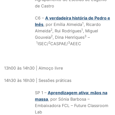
de Castro
C6 –
A verdadeira história de Pedro e
1
Inês
, por Emília Almeida
, Ricardo
2
1
Almeida
, Rui Rodrigues
, Miguel
2
3
Gouveia
, Dina Henriques
–
1
2
3
ISEC/
CASPAE/
AEEC
13h00 às 14h30 | Almoço livre
14h30 às 16h30 | Sessões práticas
SP 1 –
Aprendizagem ativa: mãos na
massa
, por Sónia Barbosa –
Embaixadora FCL – Future Classroom
Lab