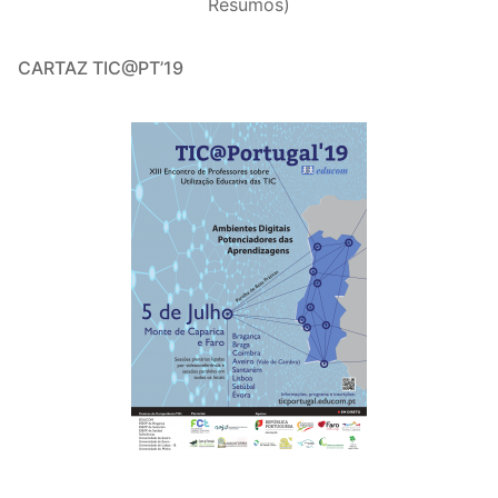
Resumos)
CARTAZ TIC@PT’19