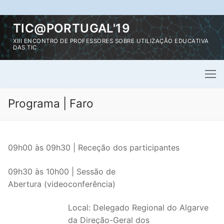
Saltar
TIC@PORTUGAL'19
para
XIII ENCONTRO DE PROFESSORES SOBRE UTILIZAÇÃO EDUCATIVA
conteúdo
DAS TIC
Programa | Faro
09h00 às 09h30 | Receção dos participantes
09h30 às 10h00 | Sessão de
Abertura (videoconferência)
Local: Delegado Regional do Algarve
da Direção-Geral dos