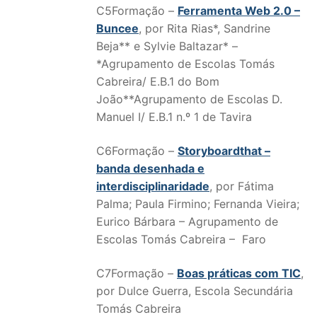
C5Formação –
Ferramenta Web 2.0 –
Buncee
, por Rita Rias*, Sandrine
Beja** e Sylvie Baltazar* –
*Agrupamento de Escolas Tomás
Cabreira/ E.B.1 do Bom
João**Agrupamento de Escolas D.
Manuel I/ E.B.1 n.º 1 de Tavira
C6Formação –
Storyboardthat –
banda desenhada e
interdisciplinaridade
, por Fátima
Palma; Paula Firmino; Fernanda Vieira;
Eurico Bárbara – Agrupamento de
Escolas Tomás Cabreira – Faro
C7Formação –
Boas práticas com TIC
,
por Dulce Guerra, Escola Secundária
Tomás Cabreira