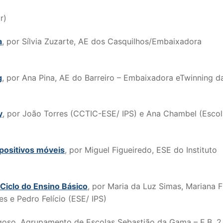
r)
a
, por Sílvia Zuzarte, AE dos Casquilhos/Embaixadora
g
, por Ana Pina, AE do Barreiro – Embaixadora eTwinning d
y
, por João Torres (CCTIC-ESE/ IPS) e Ana Chambel (Escol
positivos móveis
, por Miguel Figueiredo, ESE do Instituto
 Ciclo do Ensino Básico
, por Maria da Luz Simas, Mariana 
s e Pedro Felício (ESE/ IPS)
agoso, Agrupamento de Escolas Sebastião da Gama – E.B. 2