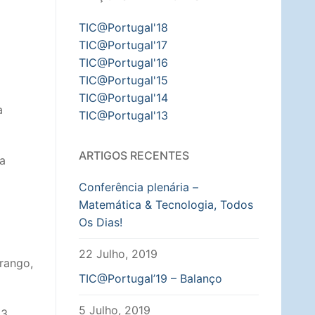
TIC@Portugal'18
TIC@Portugal'17
TIC@Portugal'16
TIC@Portugal'15
TIC@Portugal'14
a
TIC@Portugal'13
ARTIGOS RECENTES
a
Conferência plenária –
Matemática & Tecnologia, Todos
Os Dias!
22 Julho, 2019
Frango,
TIC@Portugal’19 – Balanço
5 Julho, 2019
.3