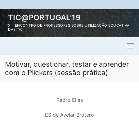
Saltar
TIC@PORTUGAL'19
para
XIII ENCONTRO DE PROFESSORES SOBRE UTILIZAÇÃO EDUCATIVA
conteúdo
DAS TIC
Motivar, questionar, testar e aprender
com o Plickers (sessão prática)
Pedro Elias
ES de Avelar Brotero