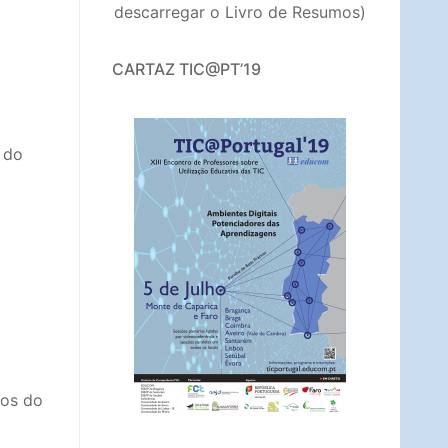
descarregar o Livro de Resumos)
CARTAZ TIC@PT’19
 do
dos do