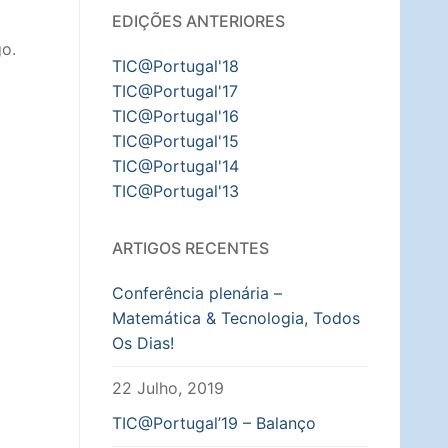
EDIÇÕES ANTERIORES
go.
TIC@Portugal'18
TIC@Portugal'17
TIC@Portugal'16
TIC@Portugal'15
TIC@Portugal'14
TIC@Portugal'13
ARTIGOS RECENTES
Conferência plenária –
Matemática & Tecnologia, Todos
Os Dias!
22 Julho, 2019
TIC@Portugal’19 – Balanço