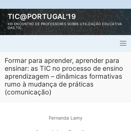
Saltar
TIC@PORTUGAL'19
para
XIII ENCONTRO DE PROFESSORES SOBRE UTILIZAÇÃO EDUCATIVA
conteúdo
DAS TIC
Formar para aprender, aprender para
ensinar: as TIC no processo de ensino
aprendizagem – dinâmicas formativas
rumo à mudança de práticas
(comunicação)
Fernanda Lamy