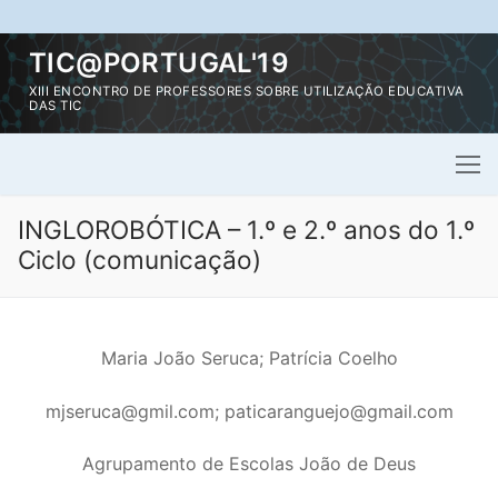
Saltar
TIC@PORTUGAL'19
para
XIII ENCONTRO DE PROFESSORES SOBRE UTILIZAÇÃO EDUCATIVA
conteúdo
DAS TIC
INGLOROBÓTICA – 1.º e 2.º anos do 1.º
Ciclo (comunicação)
Maria João Seruca; Patrícia Coelho
mjseruca@gmil.com; paticaranguejo@gmail.com
Agrupamento de Escolas João de Deus