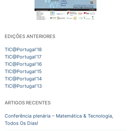
EDIÇÕES ANTERIORES
TIC@Portugal'18
TIC@Portugal'17
TIC@Portugal'16
TIC@Portugal'15
TIC@Portugal'14
TIC@Portugal'13
ARTIGOS RECENTES
Conferência plenária – Matemática & Tecnologia,
Todos Os Dias!