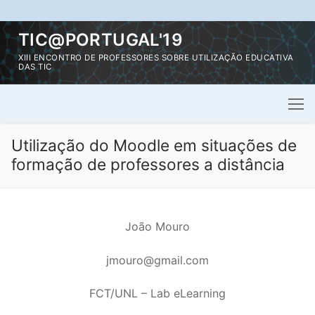
Saltar
TIC@PORTUGAL'19
para
XIII ENCONTRO DE PROFESSORES SOBRE UTILIZAÇÃO EDUCATIVA
conteúdo
DAS TIC
Utilização do Moodle em situações de
formação de professores a distância
João Mouro
jmouro@gmail.com
FCT/UNL – Lab eLearning