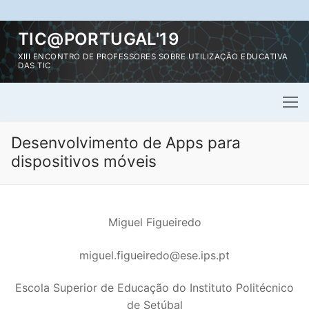
Saltar
TIC@PORTUGAL'19
para
XIII ENCONTRO DE PROFESSORES SOBRE UTILIZAÇÃO EDUCATIVA
conteúdo
DAS TIC
Desenvolvimento de Apps para
dispositivos móveis
Miguel Figueiredo
miguel.figueiredo@ese.ips.pt
Escola Superior de Educação do Instituto Politécnico
de Setúbal