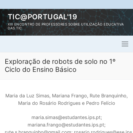
Saltar
TIC@PORTUGAL'19
para
XIII ENCONTRO DE PROFESSORES SOBRE UTILIZAÇÃO EDUCATIVA
conteúdo
DAS TIC
Exploração de robots de solo no 1º
Ciclo do Ensino Básico
Maria da Luz Simas, Mariana Frango, Rute Branquinho,
Maria do Rosário Rodrigues e Pedro Felício
maria.simas@estudantes.ips.pt;
mariana.frango@estudantes.ips.pt;
rute.s.branquinho@gmail.com; rosario.rodrigues@ese.ips.