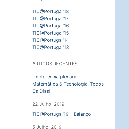
TIC@Portugal'18
TIC@Portugal'17
TIC@Portugal'16
TIC@Portugal'15
TIC@Portugal'14
TIC@Portugal'13
ARTIGOS RECENTES
Conferência plenária –
Matemática & Tecnologia, Todos
Os Dias!
22 Julho, 2019
TIC@Portugal’19 – Balanço
5 Julho, 2019