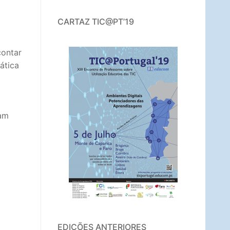
CARTAZ TIC@PT’19
contar
ática
jam
EDIÇÕES ANTERIORES