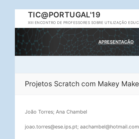
Saltar
TIC@PORTUGAL'19
para
XIII ENCONTRO DE PROFESSORES SOBRE UTILIZAÇÃO EDUC
conteúdo
APRESENTAÇÃO
Projetos Scratch com Makey Mak
João Torres; Ana Chambel
joao.torres@ese.ips.pt; aachambel@hotmail.com