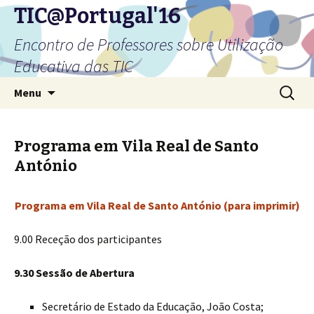
TIC@Portugal'16
Encontro de Professores sobre Utilização
Educativa das TIC
Saltar
Pesquis
Menu
para
por:
o
conteúdo
Programa em Vila Real de Santo
António
Programa em Vila Real de Santo António (para imprimir)
9.00 Receção dos participantes
9.30 Sessão de Abertura
Secretário de Estado da Educação, João Costa;