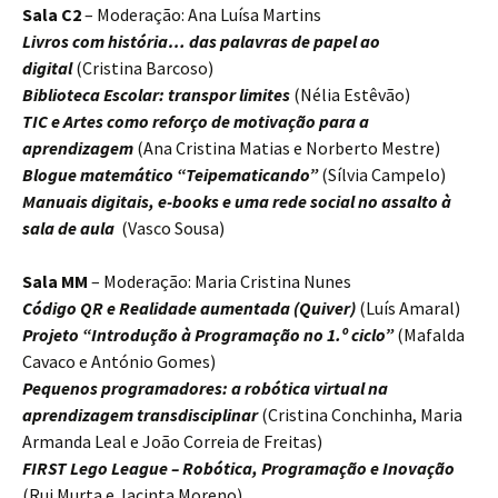
Sala C2
– Moderação: Ana Luísa Martins
Livros com história… das palavras de papel ao
digital
(Cristina Barcoso)
Biblioteca Escolar: transpor limites
(Nélia Estêvão)
TIC e Artes como reforço de motivação para a
aprendizagem
(Ana Cristina Matias e Norberto Mestre)
Blogue matemático “Teipematicando”
(Sílvia Campelo)
Manuais digitais, e-books e uma rede social no assalto à
sala de aula
(Vasco Sousa)
Sala MM
– Moderação: Maria Cristina Nunes
Código QR e Realidade aumentada
(Quiver)
(Luís Amaral)
Projeto “Introdução à Programação no 1.º ciclo”
(Mafalda
Cavaco e António Gomes)
Pequenos programadores: a robótica virtual na
aprendizagem transdisciplinar
(Cristina Conchinha, Maria
Armanda Leal e João Correia de Freitas)
FIRST Lego League – Robótica, Programação e Inovação
(Rui Murta e Jacinta Moreno)